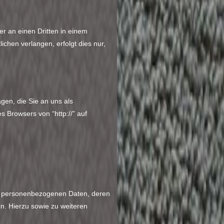
er an einen Dritten in einem
chen verlangen, erfolgt dies nur,
gen, die Sie an uns als
 Browsers von “http://” auf
en personenbezogenen Daten, deren
n. Hierzu sowie zu weiteren