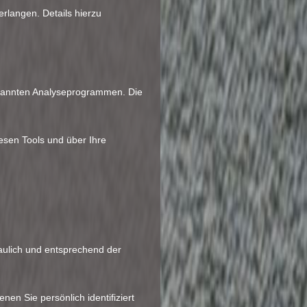
langen. Details hierzu
genannten Analyseprogrammen. Die
esen Tools und über Ihre
aulich und entsprechend der
 Sie persönlich identifiziert