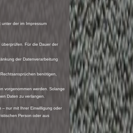
t unter der im Impressum
u überprüfen. Für die Dauer der
ränkung der Datenverarbeitung
 Rechtsansprüchen benötigen,
ssen vorgenommen werden. Solange
nen Daten zu verlangen.
 nur mit Ihrer Einwilligung oder
istischen Person oder aus