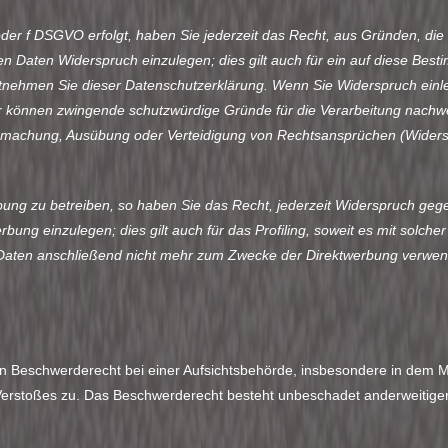
 oder f DSGVO erfolgt, haben Sie jederzeit das Recht, aus Gründen, die
 Daten Widerspruch einzulegen; dies gilt auch für ein auf diese Besti
ntnehmen Sie dieser Datenschutzerklärung. Wenn Sie Widerspruch einle
r können zwingende schutzwürdige Gründe für die Verarbeitung nachwei
ndmachung, Ausübung oder Verteidigung von Rechtsansprüchen (Widersp
ng zu betreiben, so haben Sie das Recht, jederzeit Widerspruch gege
g einzulegen; dies gilt auch für das Profiling, soweit es mit solche
aten anschließend nicht mehr zum Zwecke der Direktwerbung verwend
 Beschwerderecht bei einer Aufsichtsbehörde, insbesondere in dem Mi
 Verstoßes zu. Das Beschwerderecht besteht unbeschadet anderweitiger