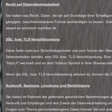
Recht auf Datenübertragbarkeit
Sie haben das Recht, Daten, die wir auf Grundlage Ihrer Einwilligun
gängigen, maschinenlesbaren Format aushändigen zu lassen. Sofern
soweit es technisch machbar ist.
SSL- bzw. TLS-Verschlüsselung
Diese Seite nutzt aus Sicherheitsgründen und zum Schutz der Übert
Seitenbetreiber senden, eine SSL-bzw. TLS-Verschlüsselung. Eine v
“https://” wechselt und an dem Schloss-Symbol in Ihrer Browserzei
Wenn die SSL- bzw. TLS-Verschlüsselung aktiviert ist, können die D
Auskunft, Sperrung, Löschung und Berichtigung
Sie haben im Rahmen der geltenden gesetzlichen Bestimmungen je
Herkunft und Empfänger und den Zweck der Datenverarbeitung und 
Fragen zum Thema personenbezogene Daten können Sie sich jede